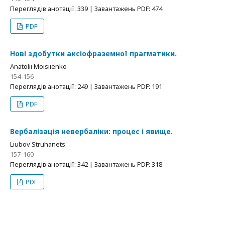
Переглядів анотації: 339 | Завантажень PDF: 474
PDF
Нові здобутки аксіофраземної прагматики.
Anatolii Moisiienko
154-156
Переглядів анотації: 249 | Завантажень PDF: 191
PDF
Вербалізація невербаліки: процес і явище.
Liubov Struhanets
157-160
Переглядів анотації: 342 | Завантажень PDF: 318
PDF