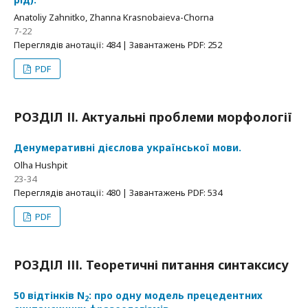
Anatoliy Zahnitko, Zhanna Krasnobaieva-Chorna
7-22
Переглядів анотації: 484 | Завантажень PDF: 252
PDF
РОЗДІЛ ІІ. Актуальні проблеми морфології
Денумеративні дієслова української мови.
Olha Hushpit
23-34
Переглядів анотації: 480 | Завантажень PDF: 534
PDF
РОЗДІЛ ІІІ. Теоретичні питання синтаксису
50 відтінків N
: про одну модель прецедентних
2