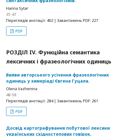
синтаксичних фразеологізмів.
Hanna Sytar
35-47
Переглядів анотації: 402 | Завантажень PDF: 227
PDF
РОЗДІЛ IV. Функційна семантика
лексичних і фразеологічних одиниць
Вияви авторського усічення фразеологічних
одиниць у химеріаді Євгена Гуцала.
Olena Vazhenina
48-58
Переглядів анотації: 284 | Завантажень PDF: 261
PDF
Досвід картографування побутової лексики
українських східностепових говірок.