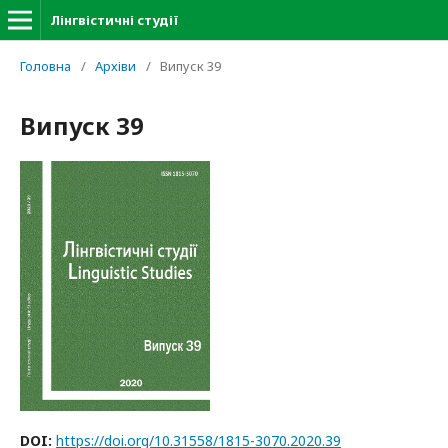
Лінгвістичні студії
Головна
/
Архіви
/
Випуск 39
Випуск 39
DOI:
https://doi.org/10.31558/1815-3070.2020.39