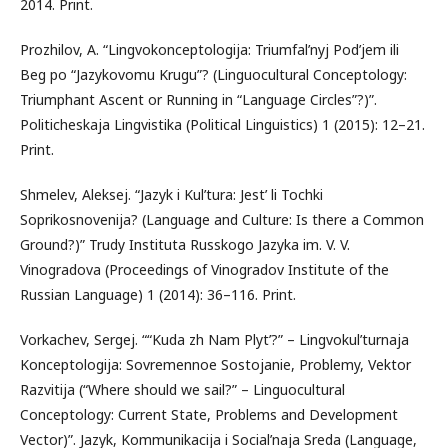
2014. Print.
Prozhilov, A. “Lingvokonceptologija: Triumfal’nyj Pod’jem ili
Beg po “Jazykovomu Krugu”? (Linguocultural Conceptology:
Triumphant Ascent or Running in “Language Circles”?)”.
Politicheskaja Lingvistika (Political Linguistics) 1 (2015): 12–21.
Print.
Shmelev, Aleksej. “Jazyk i Kul’tura: Jest’ li Tochki
Soprikosnovenija? (Language and Culture: Is there a Common
Ground?)” Trudy Instituta Russkogo Jazyka im. V. V.
Vinogradova (Proceedings of Vinogradov Institute of the
Russian Language) 1 (2014): 36–116. Print.
Vorkachev, Sergej. ““Kuda zh Nam Plyt’?” – Lingvokul’turnaja
Konceptologija: Sovremennoe Sostojanie, Problemy, Vektor
Razvitija (“Where should we sail?” – Linguocultural
Conceptology: Current State, Problems and Development
Vector)”. Jazyk, Kommunikacija i Social’naja Sreda (Language,