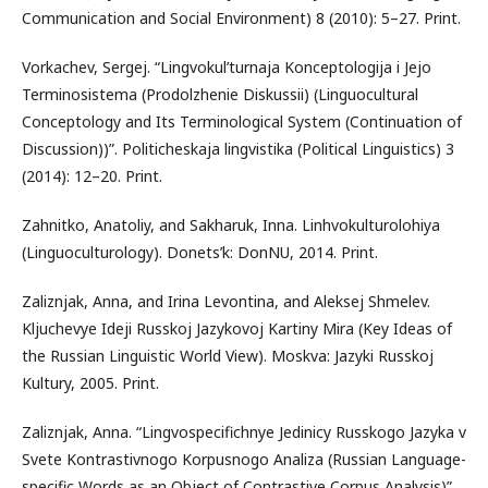
Communication and Social Environment) 8 (2010): 5–27. Print.
Vorkachev, Sergej. “Lingvokul’turnaja Konceptologija i Jejo
Terminosistema (Prodolzhenie Diskussii) (Linguocultural
Conceptology and Its Terminological System (Continuation of
Discussion))”. Politicheskaja lingvistika (Political Linguistics) 3
(2014): 12–20. Print.
Zahnitko, Anatoliy, and Sakharuk, Inna. Linhvokulturolohiya
(Linguoculturology). Donets’k: DonNU, 2014. Print.
Zaliznjak, Anna, and Irina Levontina, and Aleksej Shmelev.
Kljuchevye Ideji Russkoj Jazykovoj Kartiny Mira (Key Ideas of
the Russian Linguistic World View). Moskva: Jazyki Russkoj
Kultury, 2005. Print.
Zaliznjak, Anna. “Lingvospecifichnye Jedinicy Russkogo Jazyka v
Svete Kontrastivnogo Korpusnogo Analiza (Russian Language-
specific Words as an Object of Contrastive Corpus Analysis)”.