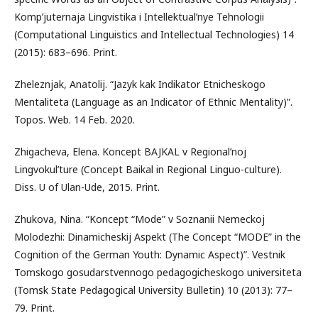
Komp’juternaja Lingvistika i Intellektual’nye Tehnologii
(Computational Linguistics and Intellectual Technologies) 14
(2015): 683–696. Print.
Zheleznjak, Anatolij. “Jazyk kak Indikator Etnicheskogo
Mentaliteta (Language as an Indicator of Ethnic Mentality)”.
Topos. Web. 14 Feb. 2020.
Zhigacheva, Elena. Koncept BAJKAL v Regional’noj
Lingvokul’ture (Concept Baikal in Regional Linguo-culture).
Diss. U of Ulan-Ude, 2015. Print.
Zhukova, Nina. “Koncept “Mode” v Soznanii Nemeckoj
Molodezhi: Dinamicheskij Aspekt (The Concept “MODE” in the
Cognition of the German Youth: Dynamic Aspect)”. Vestnik
Tomskogo gosudarstvennogo pedagogicheskogo universiteta
(Tomsk State Pedagogical University Bulletin) 10 (2013): 77–
79. Print.