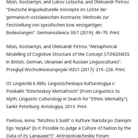
Mizin, Kostiantyn, and Lubov Letiucha, and Oleksandr Petrov.
“Deutsche linguokulturelle Konzepte im Lichte der
germanisch-ostslawischen Kontraste: Methode zur
Feststellung von spezifischen bzw. einzigartigen
Bedeutungen”. Germanoslavica 30/1 (2019): 49–70. Print.
Mizin, Kostiantyn, and Oleksandr Petrov. “Metaphorical
Modelling of Cognitive Structure of the Concept STINGINESS
in British, German, Ukrainian and Russian Linguocultures”.
Przegląd Wschodnioeuropejski VIII/1 (2017): 219–226. Print.
Ot Lingvistiki k Mifu: Lingvisticheskaya Kul’turologiya v
Poiskakh “Etnicheskoy Mental’nosti” (From Linguistics to
Myth: Linguistic Culturology in Search for “Ethnic Mentality”).
Sankt Peterburg: Antologiya, 2013. Print.
Pavlova, Anna. “Mozhno li Sudit’ o Kul’ture Naroda po Dannym
Ego Yazyka? (Is it Possible to Judge a Culture of Nation by the
Data of its Language?)”. Antropologicheskiy Forum