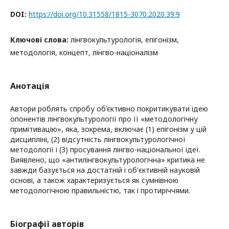
DOI:
https://doi.org/10.31558/1815-3070.2020.39.9
Ключові слова:
лінгвокультурологія, епігонізм,
методологія, концепт, лінгво-націоналізм
Анотація
Автори роблять спробу об’єктивно покритикувати ідею
опонентів лінгвокультурології про її «методологічну
примітивацію», яка, зокрема, включає (1) епігонізм у цій
дисципліні, (2) відсутність лінгвокультурологічної
методології і (3) просування лінгво-національної ідеї.
Виявлено, що «антилінгвокультурологічна» критика не
завжди базується на достатній і об'єктивній науковій
основі, а також характеризується як сумнівною
методологічною правильністю, так і протиріччями.
Біографії авторів