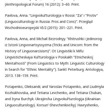
(Anthropological Forum) 16 (2012): 3–60. Print.
Pavlova, Anna. “Lingvokul’turologija v Rossii: “Za” i “Protiv”
(Linguoculturology in Russia: Pros and Cons)”. Przegląd
Wschodnioeuropejski VI/2 (2015): 201–221. Print.
Pavlova, Anna, and Michail Bezrodnyy. “Khitrushki i Jedinorog:
iz Istorii Lingvonartsyssyzma (Tricks and Unicorn: from the
History of Linguonarcisism)”. Ot Lingvistiki k Mifu:
Lingvisticheskaya Kul’turologija v Poiskakh “Etnicheskoj
Mental’nosti” (From Linguistics to Myth: Linguistic Culturology
in Search for “Ethnic Mentality”). Sankt Peterburg: Antologiya,
2013. 138–159. Print.
Potapenko, Oleksandr, and Yaroslav Potapenko, and Liudmyla
Kozhukhovska, and Tetiana Levchenko, and Tetiana Chuban,
and Iryna Burchyk. Ukrajins’ka Lіngvokul’turologіja (Ukrainian
Linguoculturology). Korsun’-Shevchenkіvs’kyj: Havryshenko,