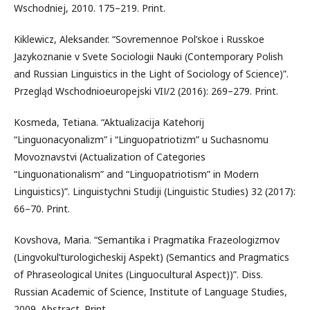
Wschodniej, 2010. 175–219. Print.
Kiklewicz, Aleksander. “Sovremennoe Pol’skoe i Russkoe
Jazykoznanie v Svete Sociologii Nauki (Contemporary Polish
and Russian Linguistics in the Light of Sociology of Science)”.
Przegląd Wschodnioeuropejski VIІ/2 (2016): 269–279. Print.
Kosmeda, Tetiana. “Aktualizacija Katehorij
“Linguonacyonalizm” i “Linguopatriotizm” u Suchasnomu
Movoznavstvi (Actualization of Categories
“Linguonationalism” and “Linguopatriotism” in Modern
Linguistics)”. Linguistychni Studiji (Linguistic Studies) 32 (2017):
66–70. Print.
Kovshova, Maria. “Semantika i Pragmatika Frazeologizmov
(Lingvokul’turologicheskij Aspekt) (Semantics and Pragmatics
of Phraseological Unites (Linguocultural Aspect))”. Diss.
Russian Academic of Science, Institute of Language Studies,
2009. Abstract. Print.