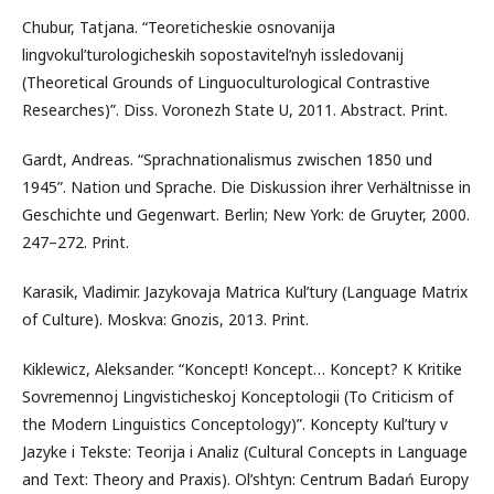
Chubur, Tatjana. “Teoreticheskie osnovanija
lingvokul’turologicheskih sopostavitel’nyh issledovanij
(Theoretical Grounds of Linguoculturological Contrastive
Researches)”. Diss. Voronezh State U, 2011. Abstract. Print.
Gardt, Andreas. “Sprachnationalismus zwischen 1850 und
1945”. Nation und Sprache. Die Diskussion ihrer Verhältnisse in
Geschichte und Gegenwart. Berlin; New York: de Gruyter, 2000.
247–272. Print.
Karasik, Vladimir. Jazykovaja Matrica Kul’tury (Language Matrix
of Culture). Moskva: Gnozis, 2013. Print.
Kiklewicz, Aleksander. “Koncept! Koncept… Koncept? K Kritike
Sovremennoj Lingvisticheskoj Konceptologii (To Criticism of
the Modern Linguistics Conceptology)”. Koncepty Kul’tury v
Jazyke i Tekste: Teorija i Analiz (Cultural Concepts in Language
and Text: Theory and Praxis). Ol’shtyn: Centrum Badań Europy