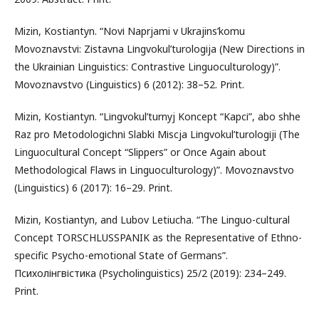
Mizin, Kostiantyn. “Novі Naprjami v Ukrajins’komu
Movoznavstvі: Zіstavna Lіngvokul’turologіja (New Directions in
the Ukrainian Linguistics: Contrastive Linguoculturology)”.
Movoznavstvo (Linguistics) 6 (2012): 38–52. Print.
Mizin, Kostiantyn. “Lіngvokul’turnyj Koncept “Kapcі”, abo shhe
Raz pro Metodologіchnі Slabkі Mіscja Lіngvokul’turologіji (The
Linguocultural Concept “Slippers” or Once Again about
Methodological Flaws in Linguoculturology)”. Movoznavstvo
(Linguistics) 6 (2017): 16–29. Print.
Mizin, Kostiantyn, and Lubov Letiucha. “The Linguo-cultural
Concept TORSCHLUSSPANIK as the Representative of Ethno-
specific Psycho-emotional State of Germans”.
Психолінгвістика (Psycholinguistics) 25/2 (2019): 234–249.
Print.