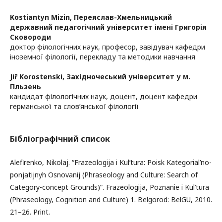
Kostiantyn Mizin,
Переяслав-Хмельницький
державний педагогічний університет імені Григорія
Сковороди
доктор філологічних наук, професор, завідувач кафедри
іноземної філології, перекладу та методики навчання
Jiř Korostenski,
Західночеський університет у м.
Пльзень
кандидат філологічних наук, доцент, доцент кафедри
германської та слов’янської філології
Бібліографічний список
Alefirenko, Nikolaj. “Frazeologija i Kul’tura: Poisk Kategorial’no-
ponjatijnyh Osnovanij (Phraseology and Culture: Search of
Category-concept Grounds)”. Frazeologija, Poznanie i Kul’tura
(Phraseology, Cognition and Culture) 1. Belgorod: BelGU, 2010.
21–26. Print.