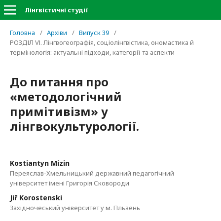
Лінгвістичні студії
Головна
/
Архіви
/
Випуск 39
/
РОЗДІЛ VІ. Лінгвогеографія, соціолінгвістика, ономастика й
термінологія: актуальні підходи, категорії та аспекти
До питання про
«методологічний
примітивізм» у
лінгвокультурології.
Kostiantyn Mizin
Переяслав-Хмельницький державний педагогічний
університет імені Григорія Сковороди
Jiř Korostenski
Західночеський університет у м. Пльзень