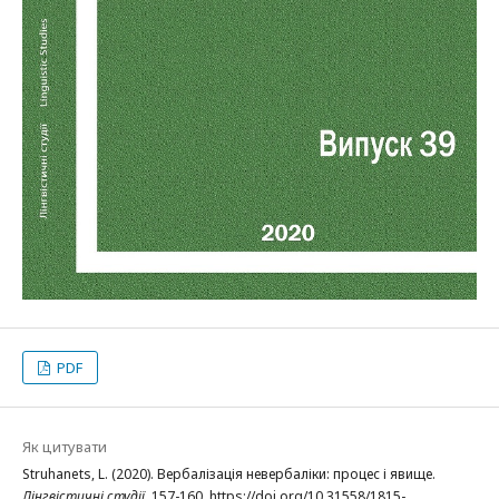
PDF
Як цитувати
Struhanets, L. (2020). Вербалізація невербаліки: процес і явище.
Лінгвістичні студії
, 157-160. https://doi.org/10.31558/1815-