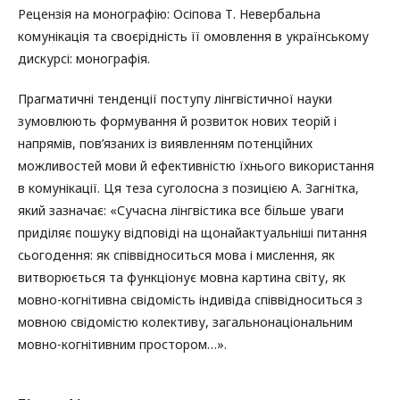
Рецензія на монографію: Осіпова Т. Невербальна
комунікація та своєрідність її омовлення в українському
дискурсі: монографія.
Прагматичні тенденції поступу лінгвістичної науки
зумовлюють формування й розвиток нових теорій і
напрямів, пов’язаних із виявленням потенційних
можливостей мови й ефективністю їхнього використання
в комунікації. Ця теза суголосна з позицією А. Загнітка,
який зазначає: «Сучасна лінгвістика все більше уваги
приділяє пошуку відповіді на щонайактуальніші питання
сьогодення: як співвідноситься мова і мислення, як
витворюється та функціонує мовна картина світу, як
мовно-когнітивна свідомість індивіда співвідноситься з
мовною свідомістю колективу, загальнонаціональним
мовно-когнітивним простором…».