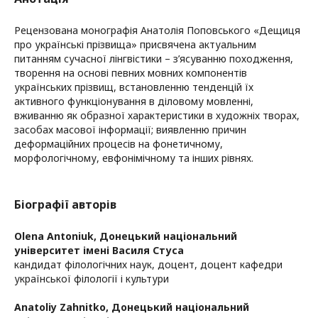
Рецензована монографія Анатолія Поповського «Дещиця
про українські прізвища» присвячена актуальним
питанням сучасної лінгвістики – з’ясуванню походження,
творення на основі певних мовних компонентів
українських прізвищ, встановленню тенденцій їх
активного функціонування в діловому мовленні,
вживанню як образної характеристики в художніх творах,
засобах масової інформації; виявленню причин
деформаційних процесів на фонетичному,
морфологічному, евфонімічному та інших рівнях.
Біографії авторів
Olena Antoniuk,
Донецький національний
університет імені Василя Стуса
кандидат філологічних наук, доцент, доцент кафедри
української філології і культури
Anatoliy Zahnitko,
Донецький національний