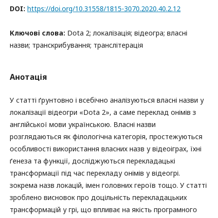
DOI:
https://doi.org/10.31558/1815-3070.2020.40.2.12
Ключові слова:
Dota 2; локалізація; відеогра; власні
назви; транскрибування; транслітерація
Анотація
У статті ґрунтовно і всебічно аналізуються власні назви у
локалізації відеогри «Dota 2», а саме переклад онімів з
англійської мови українською. Власні назви
розглядаються як філологічна категорія, простежуються
особливості використання власних назв у відеоіграх, їхні
ґенеза та функції, досліджуються перекладацькі
трансформації під час перекладу онімів у відеогрі.
зокрема назв локацій, імен головних героїв тощо. У статті
зроблено висновок про доцільність перекладацьких
трансформацій у грі, що впливає на якість програмного