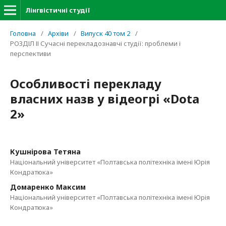
Лінгвістичні студії
Головна
/
Архіви
/
Випуск 40 том 2
/
РОЗДІЛ ІІ Сучасні перекладознавчі студії: проблеми і
перспективи
Особливості перекладу
власних назв у відеогрі «Dota
2»
Кушнірова Тетяна
Національний університет «Полтавська політехніка імені Юрія
Кондратюка»
Домаренко Максим
Національний університет «Полтавська політехніка імені Юрія
Кондратюка»