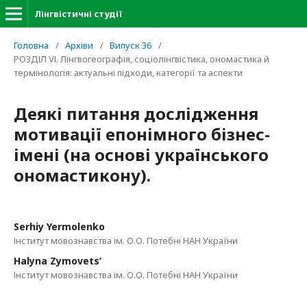
Лінгвістичні студії
Головна
/
Архіви
/
Випуск 36
/
РОЗДІЛ VІ. Лінгвогеографія, соціолінгвістика, ономастика й
термінологія: актуальні підходи, категорії та аспекти
Деякі питання дослідження
мотивації епонімного бізнес-
імені (на основі українського
ономастикону).
Serhiy Yermolenko
Інститут мовознавства ім. О.О. Потебні НАН України
Halyna Zymovets’
Інститут мовознавства ім. О.О. Потебні НАН України