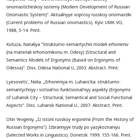
onomasticheskoy sistemy (Modern Development of Russian
Onomastic System)”. Aktualnyye voprosy russkoy onomastiki
(Current problems of Russian onomastics). Kyiv: UMK VO,
1988, 5-14. Print.
Kutuza, Nataliya “Strukturno-semantychni modeli erhonimiv
(na materiali erhonomikonu m. Odesy) (Structural and
Semantics Models of Ergonyms (Based on Ergonyms of
Odessa)”. Diss. Odesa National U, 2003. Abstract. Print.
Lyesovets', Nelia. „Erhonimiya m. Luhans'ka: strukturno-
semantychnyy i sotsial'no-funktsional'nyy aspekty (Ergonyms
of Luhansk City – Structural, Semantical and Social Functional
Aspects”. Diss. Luhansk National U., 2007. Abstract. Print.
Otin Yevgeniy. „Iz istorii russkoy ergonimii (From the History of
Russian Ergonyms”). Izbrannyye trudy po yazykoznaniyu
(Selected Works in Linguistics). Donetsk: 1999. 155-166. Print.