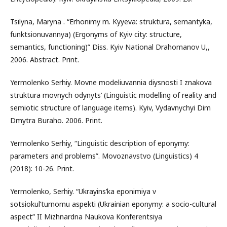
Tsilyna, Maryna . “Erhonimy m. Kyyeva: struktura, semantyka,
funktsionuvannya) (Ergonyms of Kyiv city: structure,
semantics, functioning)” Diss. Kyiv National Drahomanov U,,
2006. Abstract. Print.
Yermolenko Serhiy. Movne modeliuvannia diysnosti I znakova
struktura movnych odynyts’ (Linguistic modelling of reality and
semiotic structure of language items). Kyiv, Vydavnychyi Dim
Dmytra Buraho. 2006. Print.
Yermolenko Serhiy, “Linguistic description of eponymy:
parameters and problems”. Movoznavstvo (Linguistics) 4
(2018): 10-26. Print.
Yermolenko, Serhiy. “Ukrayins’ka eponimiya v
sotsiokul’turnomu aspekti (Ukrainian eponymy: a socio-cultural
aspect” II Mizhnardna Naukova Konferentsiya