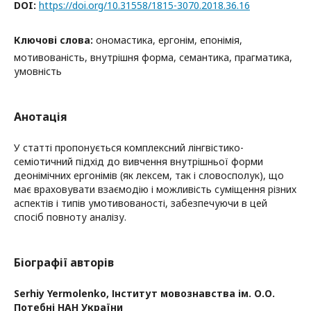
DOI:
https://doi.org/10.31558/1815-3070.2018.36.16
Ключові слова:
ономастика, ергонім, епонімія,
мотивованість, внутрішня форма, семантика, прагматика,
умовність
Анотація
У статті пропонується комплексний лінгвістико-
семіотичний підхід до вивчення внутрішньої форми
деонімічних ергонімів (як лексем, так і словосполук), що
має враховувати взаємодію і можливість суміщення різних
аспектів і типів умотивованості, забезпечуючи в цей
спосіб повноту аналізу.
Біографії авторів
Serhiy Yermolenko,
Інститут мовознавства ім. О.О.
Потебні НАН України