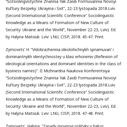
“Sotsiolingvistychne Znannia Yak Zasib Formuvannia Novoyi
Kul’tury Bezpeky: Ukrayina i Svit”, 22-23 lystopada 2018.Lviv
(Second International Scientific Conference” Sociolinguistic
Knowledge as a Means of Formation of New Culture of
Security: Ukraine and the World”, November 22-23, Lviv). Ed.
by Halyna Matsiuk. Lviv: LNU, CISP, 2018. 45-47. Print.
Zymovets’ H. “Vidobrazhennia ideolohichnykh spriamuvan’ i
dominantnykh identychnostey u klasi erhonimiv (Reflexion of
ideological orientations and dominant identities in the class of
bysiness names)”. II Mizhnardna Naukova Konferentsiya
“Sotsiolingvistychne Znannia Yak Zasib Formuvannia Novoyi
Kul’tury Bezpeky: Ukrayina i Svit”, 22-23 lystopada 2018.Lviv
(Second International Scientific Conference” Sociolinguistic
Knowledge as a Means of Formation of New Culture of
Security: Ukraine and the World”, November 22-23, Lviv). Ed.
by Halyna Matsiuk. Lviv: LNU, CISP, 2018. 47-48. Print.
Zymovets’, Halyna. “Zasady movnoyi polityky v haluzi