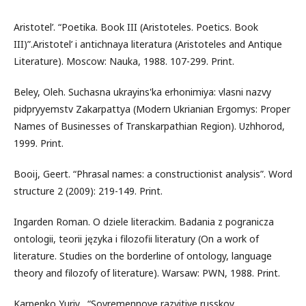
Aristotel’. “Poetika. Book III (Aristoteles. Poetics. Book
III)”.Aristotel’ i antichnaya literatura (Aristoteles and Antique
Literature). Moscow: Nauka, 1988. 107-299. Print.
Beley, Oleh. Suchasna ukrayins'ka erhonimiya: vlasni nazvy
pidpryyemstv Zakarpattya (Modern Ukrianian Ergomys: Proper
Names of Businesses of Transkarpathian Region). Uzhhorod,
1999. Print.
Booij, Geert. “Phrasal names: a constructionist analysis”. Word
structure 2 (2009): 219-149. Print.
Ingarden Roman. O dziele literackim. Badania z pogranicza
ontologii, teorii języka i filozofii literatury (On a work of
literature. Studies on the borderline of ontology, language
theory and filozofy of literature). Warsaw: PWN, 1988. Print.
Karpenko Yuriy . “Sovremennoye razvitiye russkoy