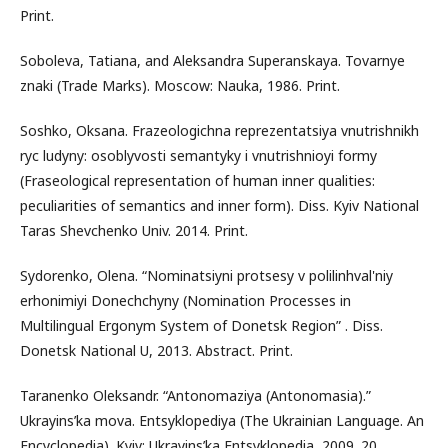
Print.
Soboleva, Tatiana, and Aleksandra Superanskaya. Tovarnye
znaki (Trade Marks). Moscow: Nauka, 1986. Print.
Soshko, Oksana. Frazeologichna reprezentatsiya vnutrishnikh
ryc ludyny: osoblyvosti semantyky i vnutrishnioyi formy
(Fraseological representation of human inner qualities:
peculiarities of semantics and inner form). Diss. Kyiv National
Taras Shevchenko Univ. 2014. Print.
Sydorenko, Olena. “Nominatsiyni protsesy v polilinhval'niy
erhonimiyi Donechchyny (Nomination Processes in
Multilingual Ergonym System of Donetsk Region” . Diss.
Donetsk National U, 2013. Abstract. Print.
Taranenko Oleksandr. “Antonomaziya (Antonomasia).”
Ukrayins’ka mova. Entsyklopediya (The Ukrainian Language. An
Encyclopedia). Kyiv: Ukrayins’ka Entsyklopedia, 2009. 20.