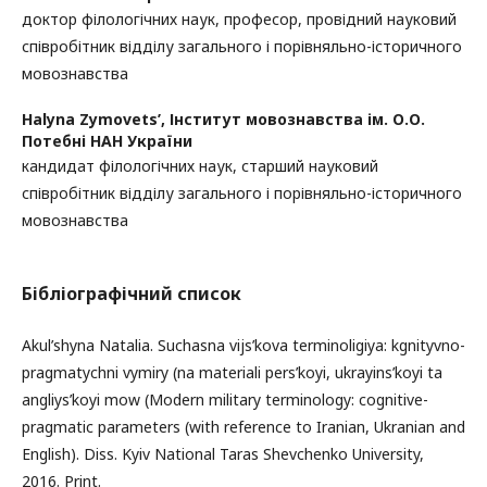
доктор філологічних наук, професор, провідний науковий
співробітник відділу загального і порівняльно-історичного
мовознавства
Halyna Zymovets’,
Інститут мовознавства ім. О.О.
Потебні НАН України
кандидат філологічних наук, старший науковий
співробітник відділу загального і порівняльно-історичного
мовознавства
Бібліографічний список
Akul’shyna Natalia. Suchasna vijs’kova terminoligiya: kgnityvno-
pragmatychni vymiry (na materiali pers’koyi, ukrayins’koyi ta
angliys’koyi mow (Modern military terminology: cognitive-
pragmatic parameters (with reference to Iranian, Ukranian and
English). Diss. Kyiv National Taras Shevchenko University,
2016. Print.