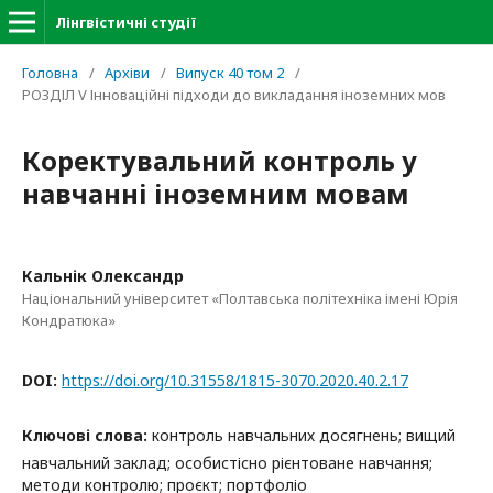
Лінгвістичні студії
Головна
/
Архіви
/
Випуск 40 том 2
/
РОЗДІЛ V Інноваційні підходи до викладання іноземних мов
Коректувальний контроль у
навчанні іноземним мовам
Кальнік Олександр
Національний університет «Полтавська політехніка імені Юрія
Кондратюка»
DOI:
https://doi.org/10.31558/1815-3070.2020.40.2.17
Ключові слова:
контроль навчальних досягнень; вищий
навчальний заклад; особистісно рієнтоване навчання;
методи контролю; проєкт; портфоліо