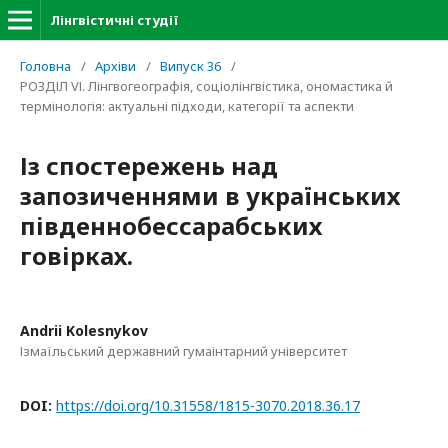
Лінгвістичні студії
Головна
/
Архіви
/
Випуск 36
/
РОЗДІЛ VІ. Лінгвогеографія, соціолінгвістика, ономастика й
термінологія: актуальні підходи, категорії та аспекти
Із спостережень над
запозиченнями в українських
південнобессарабських
говірках.
Andrii Kolesnykov
Ізмаїльський державний гумаінтарний університет
DOI:
https://doi.org/10.31558/1815-3070.2018.36.17