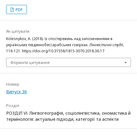
PDF
Як цитувати
Kolesnykov, A. (2018). Із спостережень над запозиченнями в
українських південнобессарабських говірках.
Лінгвістичні студії
,
116-121. https://doi.org/10.31558/1815-3070.2018.36.17
Формати цитування
Номер
Випуск 36
Розділ
РОЗДІЛ VІ. Лінгвогеографія, соціолінгвістика, ономастика й
термінологія: актуальні підходи, категорії та аспекти