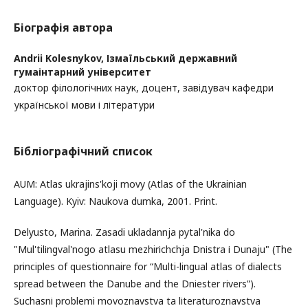
Біографія автора
Andrii Kolesnykov,
Ізмаїльський державний
гумаінтарний університет
доктор філологічних наук, доцент, завідувач кафедри
української мови і літератури
Бібліографічний список
AUM: Atlas ukrajins'koji movy (Atlas of the Ukrainian
Language). Kyiv: Naukova dumka, 2001. Print.
Delyusto, Marina. Zasadi ukladannja pytal'nika do
"Mul'tilіngval'nogo atlasu mezhirіchchja Dnіstra і Dunaju" (The
principles of questionnaire for “Multi-lingual atlas of dialects
spread between the Danube and the Dniester rivers”).
Suchasnі problemi movoznavstva ta lіteraturoznavstva