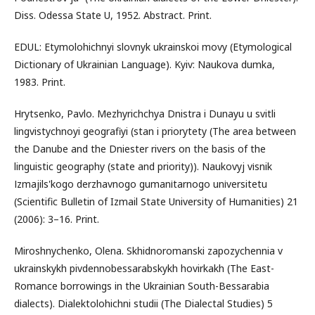
Diss. Odessa State U, 1952. Abstract. Print.
EDUL: Etymolohichnyi slovnyk ukrainskoi movy (Etymological
Dictionary of Ukrainian Language). Kyiv: Naukova dumka,
1983. Print.
Hrytsenko, Pavlo. Mezhyrichchya Dnistra i Dunayu u svitli
lingvistychnoyi geografiyi (stan i priorytety (The area between
the Danube and the Dniester rivers on the basis of the
linguistic geography (state and priority)). Naukovyj vіsnik
Іzmajils'kogo derzhavnogo gumanіtarnogo unіversitetu
(Scientific Bulletin of Izmail State University of Humanities) 21
(2006): 3–16. Print.
Miroshnychenko, Olena. Skhidnoromanski zapozychennia v
ukrainskykh pivdennobessarabskykh hovirkakh (The East-
Romance borrowings in the Ukrainian South-Bessarabia
dialects). Dialektolohichni studii (The Dialectal Studies) 5