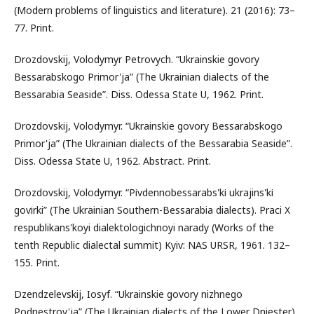
(Modern problems of linguistics and literature). 21 (2016): 73–
77. Print.
Drozdovskij, Volodymyr Petrovych. “Ukrainskie govory
Bessarabskogo Primor'ja” (The Ukrainian dialects of the
Bessarabia Seaside”. Diss. Odessa State U, 1962. Print.
Drozdovskij, Volodymyr. “Ukrainskie govory Bessarabskogo
Primor'ja” (The Ukrainian dialects of the Bessarabia Seaside”.
Diss. Odessa State U, 1962. Abstract. Print.
Drozdovskij, Volodymyr. “Pіvdennobessarabs'kі ukrajins'kі
govіrki” (The Ukrainian Southern-Bessarabia dialects). Praci X
respublikans'koyi dialektologichnoyi narady (Works of the
tenth Republic dialectal summit) Kyiv: NAS URSR, 1961. 132–
155. Print.
Dzendzelevskij, Iosyf. “Ukrainskie govory nizhnego
Podnestrov'ja” (The Ukrainian dialects of the Lower Dniester).