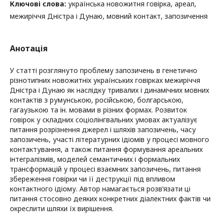
Ключові слова:
українська новожитня говірка, ареал,
межиріччя Дністра і Дунаю, мовний контакт, запозичення
Анотація
У статті розглянуто проблему запозичень в генетично
різнотипних новожитніх українських говірках межиріччя
Дністра і Дунаю як наслідку тривалих і динамічних мовних
контактів з румунською, російською, болгарською,
гагаузькою та ін. мовами в різних формах. Розвиток
говірок у складних соціолінгвальних умовах актуалізує
питання розрізнення джерел і шляхів запозичень, часу
запозичень, участі літературних ідіомів у процесі мовного
контактування, а також питання формування ареальних
інтегралізмів, моделей семантичних і формальних
трансформацій у процесі взаємних запозичень, питання
збереження говірки чи її деструкції під впливом
контактного ідіому. Автор намагається розв’язати ці
питання стосовно деяких конкретних діалектних фактів чи
окреслити шляхи їх вирішення.