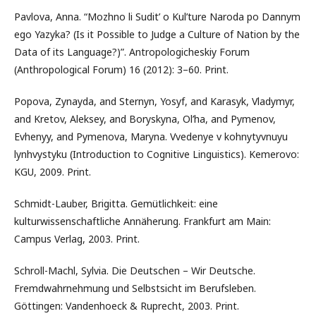
Pavlova, Anna. “Mozhno li Sudit’ o Kul’ture Naroda po Dannym
ego Yazyka? (Is it Possible to Judge a Culture of Nation by the
Data of its Language?)”. Antropologicheskiy Forum
(Anthropological Forum) 16 (2012): 3–60. Print.
Popova, Zynayda, and Sternyn, Yosyf, and Karasyk, Vladymyr,
and Kretov, Aleksey, and Boryskyna, Ol’ha, and Pymenov,
Evhenyy, and Pymenova, Maryna. Vvedenye v kohnytyvnuyu
lynhvystyku (Introduction to Cognitive Linguistics). Kemerovo:
KGU, 2009. Print.
Schmidt-Lauber, Brigitta. Gemütlichkeit: eine
kulturwissenschaftliche Annäherung. Frankfurt am Main:
Campus Verlag, 2003. Print.
Schroll-Machl, Sylvia. Die Deutschen – Wir Deutsche.
Fremdwahrnehmung und Selbstsicht im Berufsleben.
Göttingen: Vandenhoeck & Ruprecht, 2003. Print.