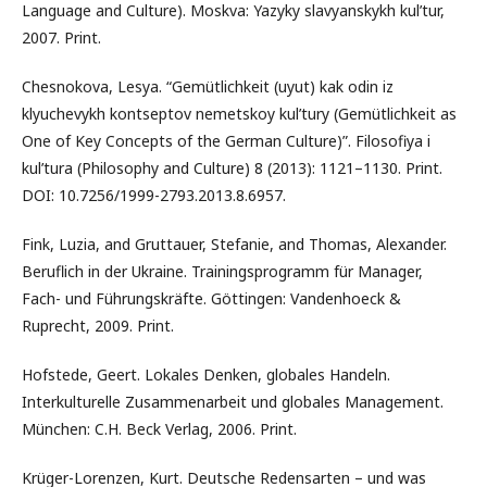
Language and Culture). Moskva: Yazyky slavyanskykh kul’tur,
2007. Print.
Chesnokova, Lesya. “Gemütlichkeit (uyut) kak odin iz
klyuchevykh kontseptov nemetskoy kul’tury (Gemütlichkeit as
One of Key Concepts of the German Culture)”. Filosofiya i
kul’tura (Philosophy and Culture) 8 (2013): 1121–1130. Print.
DOI: 10.7256/1999-2793.2013.8.6957.
Fink, Luzia, and Gruttauer, Stefanie, and Thomas, Alexander.
Beruflich in der Ukraine. Trainingsprogramm für Manager,
Fach- und Führungskräfte. Göttingen: Vandenhoeck &
Ruprecht, 2009. Print.
Hofstede, Geert. Lokales Denken, globales Handeln.
Interkulturelle Zusammenarbeit und globales Management.
München: C.H. Beck Verlag, 2006. Print.
Krüger-Lorenzen, Kurt. Deutsche Redensarten – und was