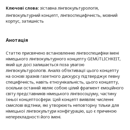
Ключові слова:
зіставна лінгвокультурологія,
лінгвокультурний концепт, лінгвоспецифічність, мовний
корпус, затишність
Анотація
Статтю присвячено встановленню лінгвоспецифіки імені
німецького лінгвокультурного концепту GEMÜTLICHKEIT,
який ще досі залишається поза увагою
лінгвокультурологів. Аналіз об’єктивації цього концепту
на основі зразків газетного дискурсу підтверджує певну
специфічність, навіть етноунікальність, цього концепту,
оскільки останній являє собою цілий фрагмент емоційного
світу представників німецького лінгвосоціуму, частину
їхньої концептосфери. Цей концепт виявляє численні
смислові відтінки, які утворюють неповторну тільки для
німецької лінгвокультури конфігурацію, що є причиною
неперекладності його імені.