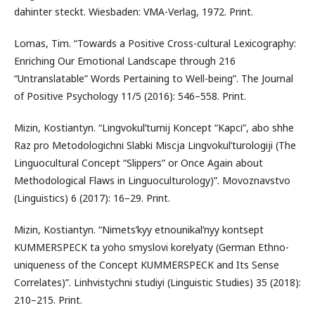
dahinter steckt. Wiesbaden: VMA-Verlag, 1972. Print.
Lomas, Tim. “Towards a Positive Cross-cultural Lexicography:
Enriching Our Emotional Landscape through 216
“Untranslatable” Words Pertaining to Well-being”. The Journal
of Positive Psychology 11/5 (2016): 546–558. Print.
Mizin, Kostiantyn. “Lіngvokul’turnij Koncept “Kapcі”, abo shhe
Raz pro Metodologіchnі Slabkі Mіscja Lіngvokul’turologіji (The
Linguocultural Concept “Slippers” or Once Again about
Methodological Flaws in Linguoculturology)”. Movoznavstvo
(Linguistics) 6 (2017): 16–29. Print.
Mizin, Kostiantyn. “Nimets’kyy etnounikal’nyy kontsept
KUMMERSPECK ta yoho smyslovi korelyaty (German Ethno-
uniqueness of the Concept KUMMERSPECK and Its Sense
Correlates)”. Linhvistychni studiyi (Linguistic Studies) 35 (2018):
210–215. Print.