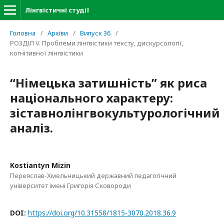
Лінгвістичні студії
Головна
/
Архіви
/
Випуск 36
/
РОЗДІЛ V. Проблеми лінгвістики тексту, дискурсології,
когнітивної лінгвістики
“Німецька затишність” як риса
національного характеру:
зіставнолінгвокультурологічний
аналіз.
Kostiantyn Mizin
Переяслав-Хмельницький державний педагогічний
університет імені Григорія Сковороди
DOI:
https://doi.org/10.31558/1815-3070.2018.36.9