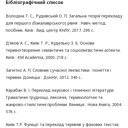
Бібліографічний список
Володіна Т. С., Рудківській О. П. Загальна теорія перекладу
для першого (бакалаврського) рівня : Навч.-метод.
посібник. Київ : Вид. центр КНЛУ, 2017. 296 с.
Д’яков А. С., Кияк Т. Р., Куделько З. Б. Основи
термінотворення: семантичні та соціолінгвістичні аспекти.
Київ : KM Academia, 2000. 218 c.
Загнітко А. П. Словник сучасної лінгвістики : поняття і
терміни. Донецьк : ДонНУ, 2012. 340 с.
Карабан В. І. Переклад наукової і технічної літератури.
Граматичні труднощі, лексичні, термінологічні та
жанрово-стилістичні проблеми. Вінниця : Нова Книга, 2004.
576 с.
Кияк Т.Р. Функції та переклад термінів у фахових текстах.