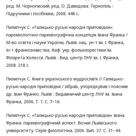
ред. М. Чорнопиский; ред. О. Давидова. Тернопіль :
Підручники і посібники, 2008. 448 с.
Пилипчук С. «Галицько-руські народні приповідки»:
пареміологічно-пареміографічна концепція Івана Франка /
М-во освіти і науки України, Львів. нац. ун-т ім. І. Франка,
Ін-т франкознавства, Каф. укр. фольклористики ім.
Філарета Колесси. Львів : Вид. центр ЛНУ ім. І. Франка,
2008. 218 с.
Пилипчук С. Книга українського мудрослів’я // Галицько-
руські народні приповідки / зібрав, упорядкував і пояснив
др. Іван Франко. Львів : Видавничий центр ЛНУ ім. Івана
Франка, 2006. Т. 1. С. 7–16.
Пилипчук С. «Галицько-руські народні приповідки» Івана
Франка: пареміографічний аспект. Вісник Львівського
університету. Серія філологічна. 2006. Вип. 37. С. 31–44.