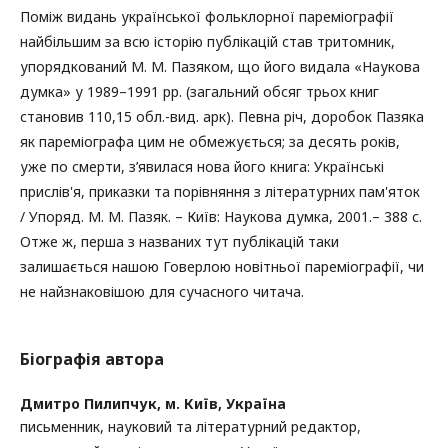
Поміж видань української фольклорної пареміографії
найбільшим за всю історію публікацій став тритомник,
упорядкований М. М. Пазяком, що його видала «Наукова
думка» у 1989–1991 рр. (загальний обсяг трьох книг
становив 110,15 обл.-вид. арк). Певна річ, доробок Пазяка
як пареміографа цим не обмежується; за десять років,
уже по смерти, з’явилася нова його книга: Українські
прислів'я, приказки та порівняння з літературних пам'яток
/ Упоряд. М. М. Пазяк. – Київ: Наукова думка, 2001.– 388 с.
Отже ж, перша з названих тут публікацій таки
залишається нашою Говерлою новітньої пареміографії, чи
не найзнаковішою для сучасного читача.
Біографія автора
Дмитро Пилипчук,
м. Київ, Україна
письменник, науковий та літературний редактор,