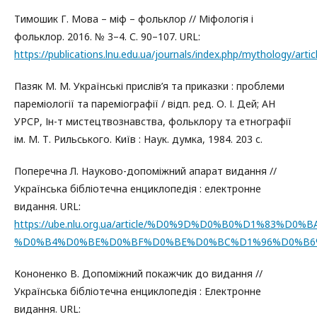
Тимошик Г. Мова – міф – фольклор // Міфологія і
фольклор. 2016. № 3–4. С. 90–107. URL:
https://publications.lnu.edu.ua/journals/index.php/mythology/arti
Пазяк М. М. Українські прислів’я та приказки : проблеми
пареміології та пареміографії / відп. ред. О. І. Дей; АН
УРСР, Ін-т мистецтвознавства, фольклору та етнографії
ім. М. Т. Рильського. Київ : Наук. думка, 1984. 203 с.
Поперечна Л. Науково-допоміжний апарат видання //
Українська бібліотечна енциклопедія : електронне
видання. URL:
https://ube.nlu.org.ua/article/%D0%9D%D0%B0%D1%83%D
%D0%B4%D0%BE%D0%BF%D0%BE%D0%BC%D1%96%D0%B6
Кононенко В. Допоміжний покажчик до видання //
Українська бібліотечна енциклопедія : Електронне
видання. URL: