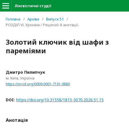
Лінгвістичні студії
Головна
/
Архіви
/
Випуск 51
/
РОЗДІЛ VІ. Хроніки / Рецензії й анотації.
Золотий ключик від шафи з
пареміями
Дмитро Пилипчук
м. Київ, Україна
https://orcid.org/0009-0001-7101-988X
DOI:
https://doi.org/10.31558/1815-3070.2026.51.15
Анотація