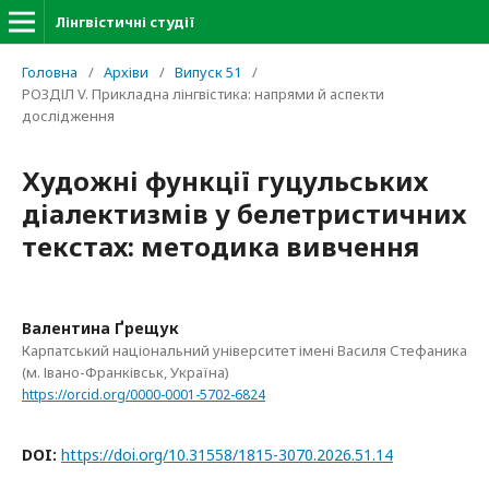
Лінгвістичні студії
Головна
/
Архіви
/
Випуск 51
/
РОЗДІЛ V. Прикладна лінгвістика: напрями й аспекти
дослідження
Художні функції гуцульських
діалектизмів у белетристичних
текстах: методика вивчення
Валентина Ґрещук
Карпатський національний університет імені Василя Стефаника
(м. Івано-Франківськ, Україна)
https://orcid.org/0000-0001-5702-6824
DOI:
https://doi.org/10.31558/1815-3070.2026.51.14