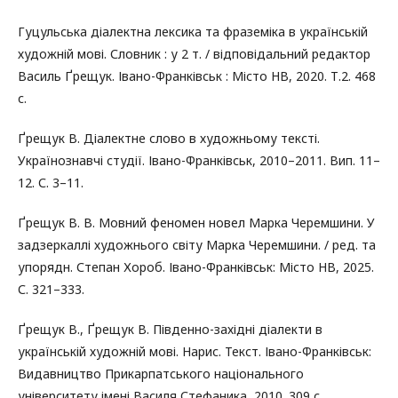
Гуцульська діалектна лексика та фраземіка в українській
художній мові. Словник : у 2 т. / відповідальний редактор
Василь Ґрещук. Івано-Франківськ : Місто НВ, 2020. Т.2. 468
с.
Ґрещук В. Діалектне слово в художньому тексті.
Українознавчі студії. Івано-Франківськ, 2010–2011. Вип. 11–
12. С. 3–11.
Ґрещук В. В. Мовний феномен новел Марка Черемшини. У
задзеркаллі художнього світу Марка Черемшини. / ред. та
упорядн. Степан Хороб. Івано-Франківськ: Місто НВ, 2025.
С. 321–333.
Ґрещук В., Ґрещук В. Південно-західні діалекти в
українській художній мові. Нарис. Текст. Івано-Франківськ:
Видавництво Прикарпатського національного
університету імені Василя Стефаника, 2010. 309 с.