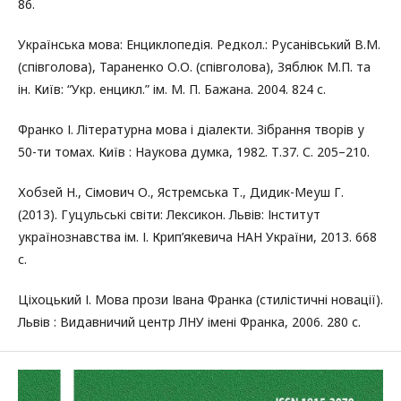
86.
Українська мова: Енциклопедія. Редкол.: Русанівський В.М.
(співголова), Тараненко О.О. (співголова), Зяблюк М.П. та
ін. Київ: “Укр. енцикл.” ім. М. П. Бажана. 2004. 824 с.
Франко І. Літературна мова і діалекти. Зібрання творів у
50-ти томах. Київ : Наукова думка, 1982. Т.37. С. 205–210.
Хобзей Н., Сімович О., Ястремська Т., Дидик-Меуш Г.
(2013). Гуцульські світи: Лексикон. Львів: Інститут
українознавства ім. І. Крип’якевича НАН України, 2013. 668
с.
Ціхоцький І. Мова прози Івана Франка (стилістичні новації).
Львів : Видавничий центр ЛНУ імені Франка, 2006. 280 с.