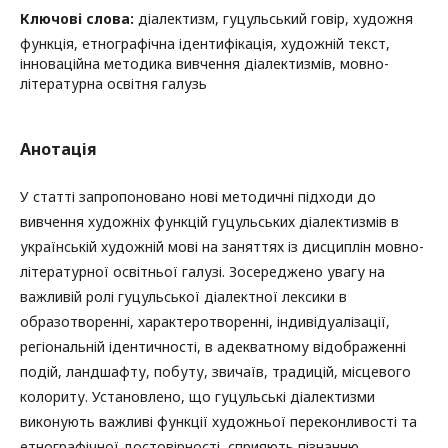
Ключові слова:
діалектизм, гуцульський говір, художня
функція, етнографічна ідентифікація, художній текст,
інноваційна методика вивчення діалектизмів, мовно-
літературна освітня галузь
Анотація
У статті запропоновано нові методичні підходи до
вивчення художніх функцій гуцульських діалектизмів в
українській художній мові на заняттях із дисциплін мовно-
літературної освітньої галузі. Зосереджено увагу на
важливій ролі гуцульської діалектної лексики в
образотворенні, характеротворенні, індивідуалізації,
регіональній ідентичності, в адекватному відображенні
подій, ландшафту, побуту, звичаїв, традицій, місцевого
колориту. Установлено, що гуцульські діалектизми
виконують важливі функції художньої переконливості та
етнографічної достовірності, сприяють пізнанню