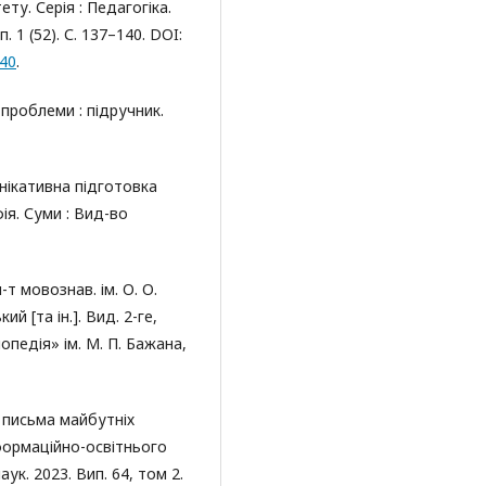
ту. Серія : Педагогіка.
 1 (52). С. 137–140. DOI:
140
.
 проблеми : підручник.
унікативна підготовка
фія. Суми : Вид-во
т мовознав. ім. О. О.
ий [та ін.]. Вид. 2-ге,
опедія» ім. М. П. Бажана,
 письма майбутніх
формаційно-освітнього
к. 2023. Вип. 64, том 2.