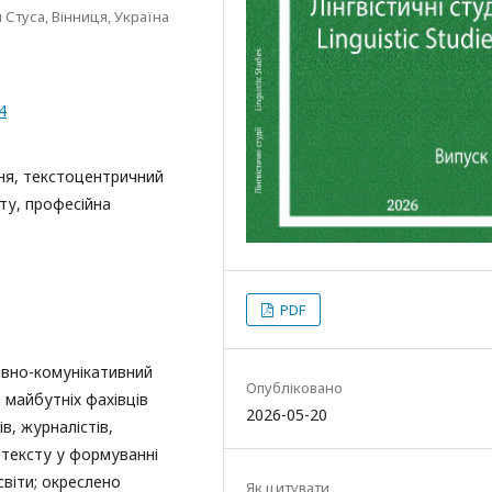
Стуса, Вінниця, Україна
4
ня, текстоцентричний
іту, професійна
PDF
ивно-комунікативний
Опубліковано
 майбутніх фахівців
2026-05-20
в, журналістів,
 тексту у формуванні
світи; окреслено
Як цитувати