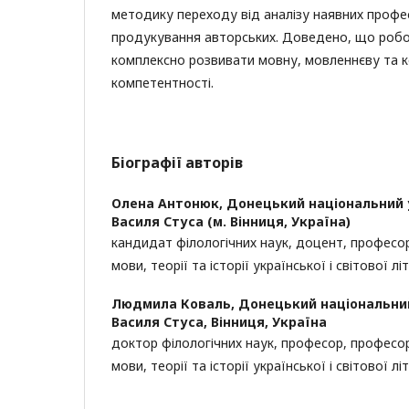
методику переходу від аналізу наявних профес
продукування авторських. Доведено, що робо
комплексно розвивати мовну, мовленнєву та к
компетентності.
Біографії авторів
Олена Антонюк,
Донецький національний у
Василя Стуса (м. Вінниця, Україна)
кандидат філологічних наук, доцент, професо
мови, теорії та історії української і світової л
Людмила Коваль,
Донецький національний
Василя Стуса, Вінниця, Україна
доктор філологічних наук, професор, професо
мови, теорії та історії української і світової л