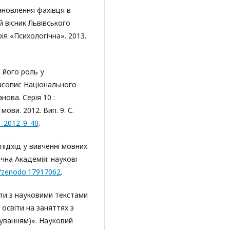
тановлення фахівця в
 вісник Львівського
ія «Психологічна». 2013.
 його роль у
часопис Національного
нова. Серія 10 :
ови. 2012. Вип. 9. С.
0_2012_9_40
.
підхід у вивченні мовних
чна Академія: наукові
81/zenodo.17917062
.
оти з науковими текстами
освіти на заняттях з
муванням)». Науковий