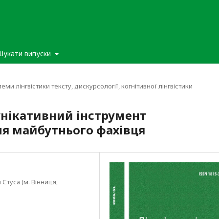
Шукати випуски
леми лінгвістики тексту, дискурсології, когнітивної лінгвістики
унікативний інструмент
я майбутнього фахівця
Стуса (м. Вінниця,