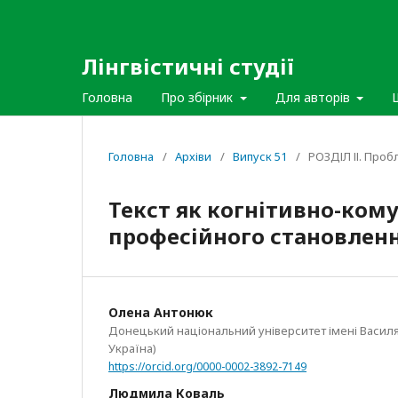
Лінгвістичні студії
Головна
Про збірник
Для авторів
Головна
/
Архіви
/
Випуск 51
/
РОЗДІЛ ІІ. Проб
Текст як когнітивно-ком
професійного становленн
Олена Антонюк
Донецький національний університет імені Василя 
Україна)
https://orcid.org/0000-0002-3892-7149
Людмила Коваль