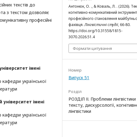
ійних текстів до
Антонюк, О. ., & Коваль, Л. . (2026). Тек
та з текстом дозволяє
когнітивно-комунікативний інструмент
професійного становлення майбутнь
омунікативну професійні
фахівця.
Лінгвістичні студії
, 66-80.
https://doi.org/10.31558/1815-
3070.2026.51.4
Формати цитування
ніверситет імені
Номер
Випуск 51
р кафедри української
ітератури
Розділ
РОЗДІЛ ІІ. Проблеми лінгвістики
 університет імені
тексту, дискурсології, когнітивн
лінгвістики
р кафедри української
ітератури