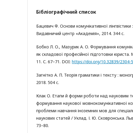
Бібліографічний список
Бацевич Ф. Основи комунікативної лінгвістики :
Видавничий центр «Академія», 2014. 344 с.
Бобко Л. О., Мазурик А. О. Формування комуні
як складової професійної підготовки юриста. 
11. С. 67–71. DOI:
https://doi.org/10.32839/2304
Загнітко А. П. Теорія граматики і тексту : моно
2018. 504 с.
Клак О. Етапи й форми роботи над науковим т
формування наукової мовнокомунікативної ком
проблеми навчання іноземних мов для спеціальн
наукових статей / Уклад. І. Ю. Сковронська. Льв
73–80.