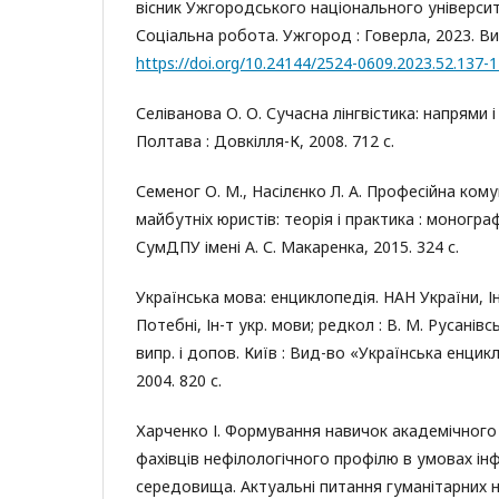
вісник Ужгородського національного університе
Соціальна робота. Ужгород : Говерла, 2023. Вип.
https://doi.org/10.24144/2524-0609.2023.52.137-
Селіванова О. О. Сучасна лінгвістика: напрями і
Полтава : Довкілля-К, 2008. 712 с.
Семеног О. М., Насілєнко Л. А. Професійна ком
майбутніх юристів: теорія і практика : моногра
СумДПУ імені А. С. Макаренка, 2015. 324 с.
Українська мова: енциклопедія. НАН України, Ін-
Потебні, Ін-т укр. мови; редкол : В. М. Русанівськ
випр. і допов. Київ : Вид-во «Українська енцикл
2004. 820 с.
Харченко І. Формування навичок академічного
фахівців нефілологічного профілю в умовах ін
середовища. Актуальні питання гуманітарних нау