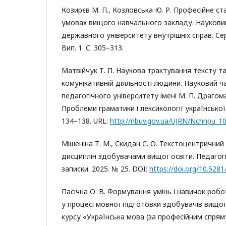
Козирєв М. П., Козловська Ю. Р. Професійне с
умовах вищого навчального закладу. Науковий
державного університету внутрішніх справ. Сер
Вип. 1. С. 305–313.
Матвійчук Т. П. Наукова трактування тексту та
комунікативній діяльності людини. Науковий 
педагогічного університету імені М. П. Драгома
Проблеми граматики і лексикології української м
134–138. URL:
http://nbuv.gov.ua/UJRN/Nchnpu_1
Мішеніна Т. М., Скидан С. О. Текстоцентричний 
дисциплін здобувачами вищої освіти. Педагогі
записки. 2025. № 25. DOI:
https://doi.org/10.52
Пасічна О. В. Формування умінь і навичок роб
у процесі мовної підготовки здобувачів вищої 
курсу «Українська мова (за професійним спря