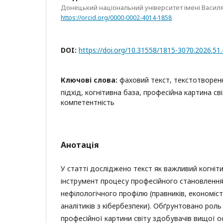
Донецький національний університет імені Василя 
https://orcid.org/0000-0002-4014-1858
DOI:
https://doi.org/10.31558/1815-3070.2026.51.
Ключові слова:
фаховий текст, текстотворен
підхід, когнітивна база, професійна картина св
компетентність
Анотація
У статті досліджено текст як важливий когніт
інструмент процесу професійного становлення
нефілологічного профілю (правників, економісті
аналітиків з кібербезпеки). Обґрунтовано роль
професійної картини світу здобувачів вищої о