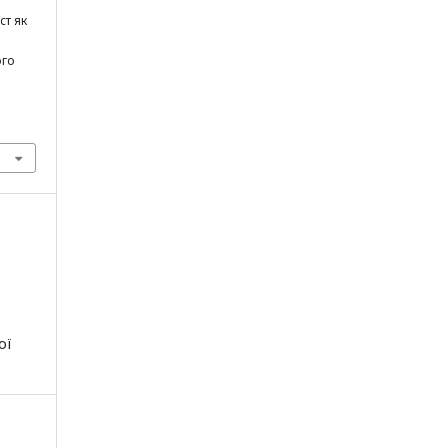
ст як
ого
ої