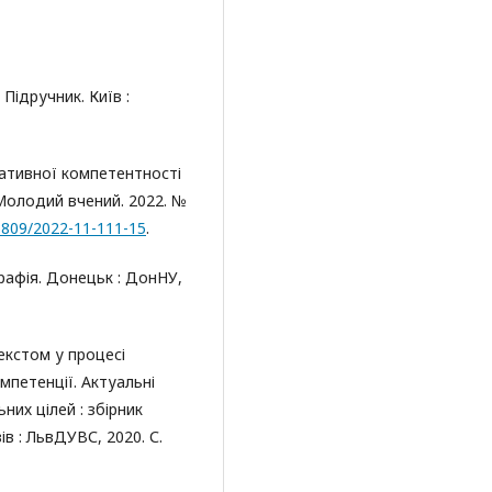
 Підручник. Київ :
кативної компетентності
Молодий вчений. 2022. №
-5809/2022-11-111-15
.
графія. Донецьк : ДонНУ,
екстом у процесі
петенції. Актуальні
их цілей : збірник
ів : ЛьвДУВС, 2020. С.