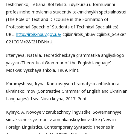
Ieshchenko, Tetiana. Rol tekstu i dyskursu u formuvanni
profesiinoho movlennia studentiv tekhnichnykh spetsialnostei
(The Role of Text and Discourse in the Formation of
Professional Speech of Students of Technical Specialities).
URL:
http://irbis-nbuv.gov.ua/
cgibin/irbis_nbuv/ cgiirbis_64.exe?
C21COM=2&I21DBN=UJ
Irtenyeva, Natalia. Teoreticheskaya grammatika angliyskogo
yazyka (Theoretical Grammar of the English language).
Мoskva: Vysshaya shkola, 1969. Print.
Karamysheva, Iryna. Kontrastyvna hramatyka anhliiskoi ta
ukrainskoi mov (Contrastive Grammar of English and Ukrainian
Languages). Lviv: Nova knyha, 2017. Print.
Kybryk, A. Novoye v zarubezhnoy lingvistike. Sovremennyye
sintaksicheskiye teorii v amerikanskoy lingvistike (New in
Foreign Linguistics. Contemporary Syntactic Theories in