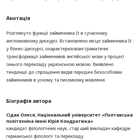
Анотація
Розглянуто функції займенника It в сучасному
англомовному дискурсі. Встановлено місце займенника It
у бізнес-дискурсі, охарактеризовані граматичні
трансформації займенників англійської мови у процесі
їхнього перекладу українською мовою. Виявлено
тенденції до спрощення видів передачі безособових
займенників в усному та писемному мовленні.
Біографія автора
Сідак Олеся,
Національний університет «Полтавська
політехніка імені Юрія Кондратюка»
кандидат філологічних наук, стар ший викладач кафедри
германської філології та перекладу