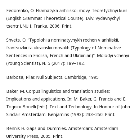
Fedorenko, O. Hramatyka anhliiskoi movy. Teoretychnyi kurs
(English Grammar. Theoretical Course). Lviv: Vydavnychyi
tsentr LNU I. Franka, 2006. Print.
Shvets, O. “Typolohiia nominatyvnykh rechen v anhliiskii,
frantsuzkii ta ukrainskii movakh (Typology of Nominative
Sentences in English, French and Ukrainian)”. Molodyi vchenyi
(Young Scientist). № 5 (2017): 189–192.
Barbosa, Pilar. Null Subjects. Cambridge, 1995.
Baker, M. Corpus linguistics and translation studies:
Implications and applications. In: M. Baker, G. Francis and E.
Tognini-Bonelli [eds]. Text and Technology: In Honour of John
Sinclair. Amsterdam: Benjamins (1993): 233–250. Print.
Bennis H. Gaps and Dummies. Amsterdam: Amsterdam
University Press, 2005. Print.