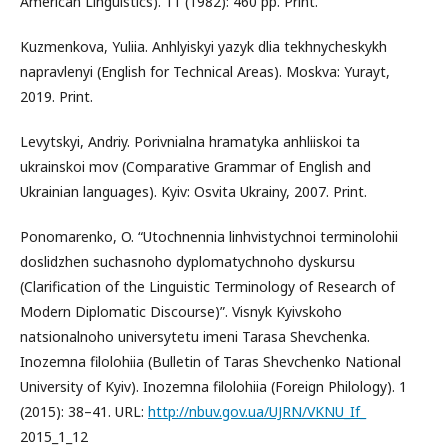
American Linguistics). 11 (1982): 460 pp. Print.
Kuzmenkova, Yuliia. Anhlyiskyi yazyk dlia tekhnycheskykh
napravlenyi (English for Technical Areas). Moskva: Yurayt,
2019. Print.
Levytskyi, Andriy. Porivnialna hramatyka anhliiskoi ta
ukrainskoi mov (Comparative Grammar of English and
Ukrainian languages). Kyiv: Osvita Ukrainy, 2007. Print.
Ponomarenko, O. “Utochnennia linhvistychnoi terminolohii
doslidzhen suchasnoho dyplomatychnoho dyskursu
(Clarification of the Linguistic Terminology of Research of
Modern Diplomatic Discourse)”. Visnyk Kyivskoho
natsionalnoho universytetu imeni Tarasa Shevchenka.
Inozemna filolohiia (Bulletin of Taras Shevchenko National
University of Kyiv). Inozemna filolohiia (Foreign Philology). 1
(2015): 38–41. URL:
http://nbuv.gov.ua/UJRN/VKNU_If_
2015_1_12