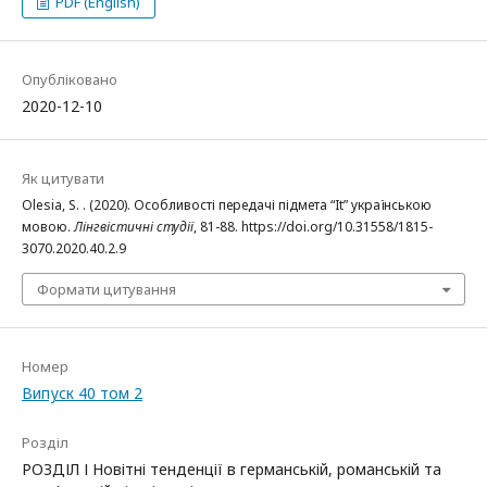
PDF (English)
Опубліковано
2020-12-10
Як цитувати
Olesia, S. . (2020). Особливості передачі підмета “It” українською
мовою.
Лінгвістичні студії
, 81-88. https://doi.org/10.31558/1815-
3070.2020.40.2.9
Формати цитування
Номер
Випуск 40 том 2
Розділ
РОЗДІЛ І Новітні тенденції в германській, романській та