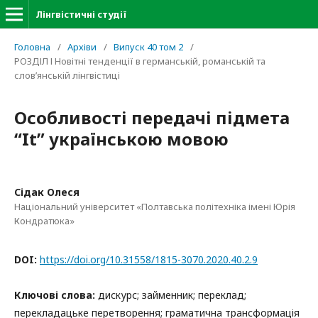
Лінгвістичні студії
Головна
/
Архіви
/
Випуск 40 том 2
/
РОЗДІЛ І Новітні тенденції в германській, романській та
слов’янській лінгвістиці
Особливості передачі підмета
“It” українською мовою
Сідак Олеся
Національний університет «Полтавська політехніка імені Юрія
Кондратюка»
DOI:
https://doi.org/10.31558/1815-3070.2020.40.2.9
Ключові слова:
дискурс; займенник; переклад;
перекладацьке перетворення; граматична трансформація