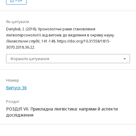
PDF
Як цитувати
Danyliuk, I. (2018). Хронологічні рами становлення
лінгвоперсонології: від витоків до виділення в окрему науку.
Лінгвістичні студії
, 141-148. https://doi.org/10.31558/1815-
3070.2018.36.22
Формати цитування
Номер
Випуск 36
Розділ
РОЗДІЛ VІІ. Прикладна лінгвістика: напрями й аспекти
дослідження