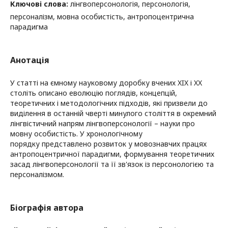
Ключові слова:
лінгвоперсонологія, персонологія,
персоналізм, мовна особистість, антропоцентрична
парадигма
Анотація
У статті на ємному науковому доробку вчених XIX і XX
століть описано еволюцію поглядів, концепцій,
теоретичних і методологічних підходів, які призвели до
виділення в останній чверті минулого століття в окремний
лінгвістичний напрям лінгвоперсонології – науки про
мовну особистість. У хронологічному
порядку представлено розвиток у мовознавчих працях
антропоцентричної парадигми, формування теоретичних
засад лінгвоперсонології та її зв'язок із персонологією та
персоналізмом.
Біографія автора