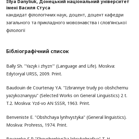
Illya Danyliuk,
Донецький національний університет
імені Василя Стуса
кандидат філологічних наук, доцент, доцент кафедри
загального та прикладного мовознавства і слов’янської
філології
Бібліографічний список
Bally Sh. "Yazyk i zhyzn'" (Language and Life). Moskva:
Edytoryal URSS, 2009. Print.
Baudouin de Courtenay Y.A. "Izbrannye trudy po obshchemu
yazykoznanyyu" (Selected Works on General Linguistics) 2 t.
T.2. Moskva: Yzd-vo AN SSSR, 1963. Print.
Benveniste E. "Obshchaya lynhvystyka" (General linguistics).
Moskva: Prohress, 1974. Print.
Bevzenko S.P. "Shevchenkivs'ka leksykohrafiya" T. H.