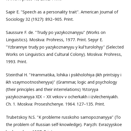
Sapir E. "Speech as a personality trait". American Journal of
Sociology 32 (1927): 892–905. Print.
Saussure F. de. "Trudy po yazykoznanyyu" (Works on
Linguistics). Moskva: Prohress, 1977. Print. Sepyr E.
"Yzbrannye trudy po yazykoznanyyu y kul'turolohyy" (Selected
Works on Linguistics and Cultural Colony). Moskva: Prohress,
1993. Print.
Steinthal H. "Hrammatika, lohika i psikholohiya (ikh printsipy i
ikh vzaymootnoshenyya)" (Grammar, logic and psychology
(their principles and their interrelations) Ystoryya
yazykoznanyya XIX – XX vekov v ocherkakh i izvlecheniyakh.
Ch. 1. Moskva: Proseshchenye. 1964. 127–135. Print.
Trubetskoy N.S. "K probleme russkoho samopoznanyya" (To
the problem of Russian self-knowledge). Paryzh: Evrazyyskoe