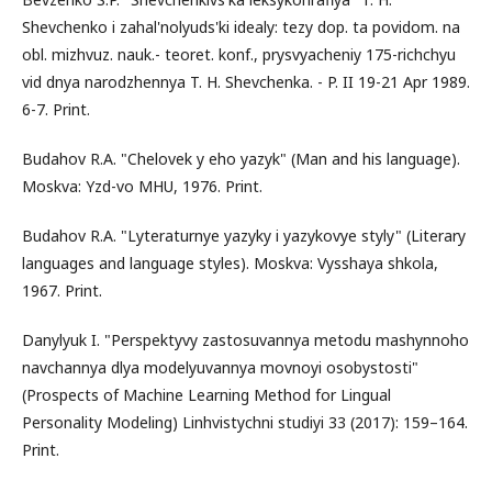
Shevchenko i zahal'nolyuds'ki idealy: tezy dop. ta povidom. na
obl. mizhvuz. nauk.- teoret. konf., prysvyacheniy 175-richchyu
vid dnya narodzhennya T. H. Shevchenka. - P. II 19-21 Apr 1989.
6-7. Print.
Budahov R.A. "Chelovek y eho yazyk" (Man and his language).
Moskva: Yzd-vo MHU, 1976. Print.
Budahov R.A. "Lyteraturnye yazyky i yazykovye styly" (Literary
languages and language styles). Moskva: Vysshaya shkola,
1967. Print.
Danylyuk I. "Perspektyvy zastosuvannya metodu mashynnoho
navchannya dlya modelyuvannya movnoyi osobystosti"
(Prospects of Machine Learning Method for Lingual
Personality Modeling) Linhvistychni studiyi 33 (2017): 159–164.
Print.