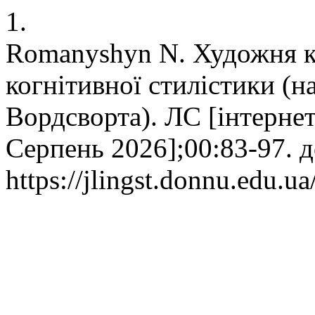
1.
Romanyshyn N. Художня ко
когнітивної стилістики (на
Вордсворта). ЛС [інтернет]
Серпень 2026];00:83-97. 
https://jlingst.donnu.edu.ua