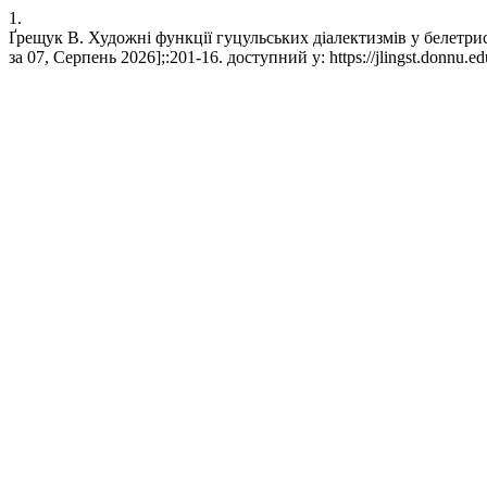
1.
Ґрещук В. Художні функції гуцульських діалектизмів у белетрис
за 07, Серпень 2026];:201-16. доступний у: https://jlingst.donnu.ed