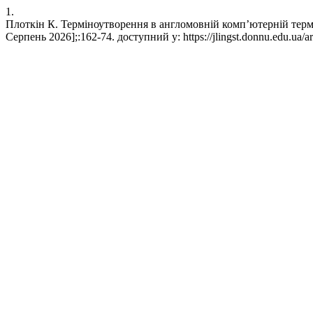
1.
Плоткін К. Терміноутворення в англомовній комп’ютерній термін
Серпень 2026];:162-74. доступний у: https://jlingst.donnu.edu.ua/ar