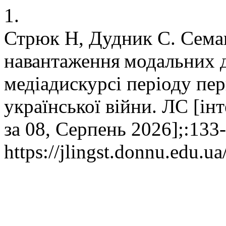
1.
Стрюк Н, Дудник С. Сема
навантаження модальних д
медіадискурсі періоду пе
української війни. ЛС [інт
за 08, Серпень 2026];:133
https://jlingst.donnu.edu.u