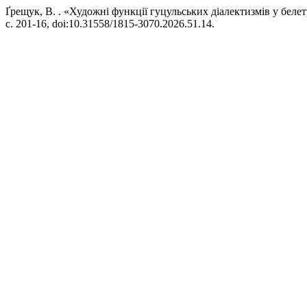
Ґрещук, В. . «Художні функції гуцульських діалектизмів у бел
с. 201-16, doi:10.31558/1815-3070.2026.51.14.