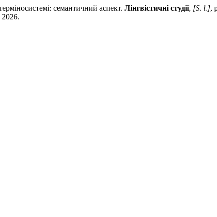
терміносистемі: семантичний аспект.
Лінгвістичні студії
,
[S. l.]
, 
. 2026.